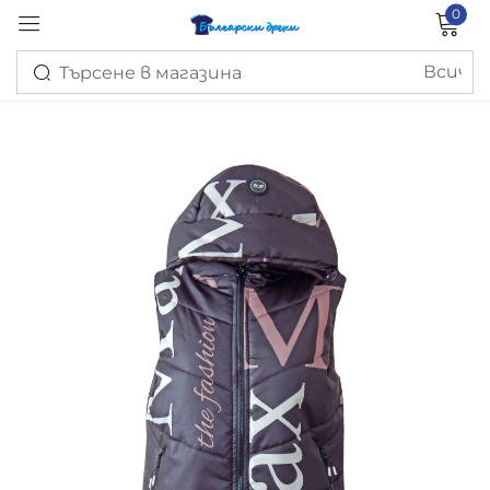
0
Вход
Запомни ме
Изгубена парола?
ВХОД
СЪЗДАЙ ПРОФИЛ