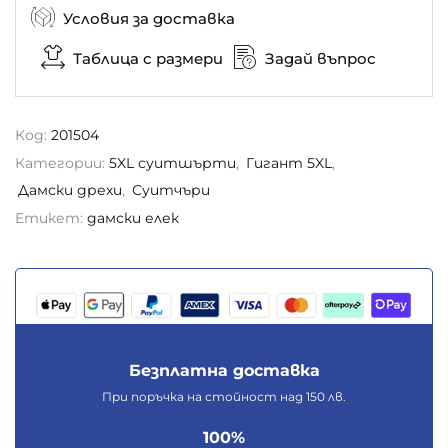
Условия за доставка
Таблица с размери
Задай въпрос
Код:
201504
Категории:
5XL суитшърти
,
Гигант 5XL
,
Дамски дрехи
,
Суитчъри
Етикет:
дамски елек
Безплатна доставка
При поръчка на стойност над 150 лв.
100%