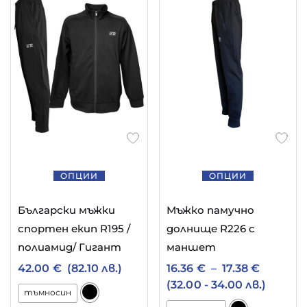
ОПЦИИ
ОПЦИИ
Български мъжки
Мъжко памучно
спортен екип R195 /
долнище R226 с
полиамид/ Гигант
маншет
42.00
€
(82.10 лв.)
16.36
€
–
17.38
€
(32.00 - 34.00 лв.)
тъмносин