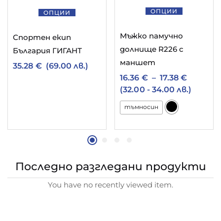
ОПЦИИ
ОПЦИИ
Мъжко памучно
Спортен екип
долнище R226 с
България ГИГАНТ
маншет
35.28
€
(69.00 лв.)
16.36
€
–
17.38
€
(32.00 - 34.00 лв.)
тъмносин
Последно разгледани продукти
You have no recently viewed item.