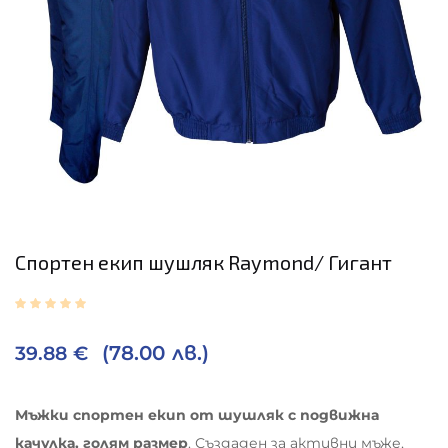
Спортен екип шушляк Raymond/ Гигант
(78.00 лв.)
39.88
€
Мъжки спортен екип от шушляк с подвижна
качулка, голям размер
. Създаден за активни мъже,