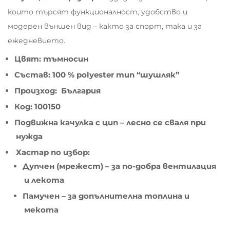
които търсят функционалност, удобство и
модерен външен вид – както за спорт, така и за
ежедневието.
Цвят: тъмносин
Състав: 100 % polyester тип “шушляк”
Произход: България
Код: 100150
Подвижна качулка с цип – лесно се сваля при
нужда
Хастар по избор:
Дупчен (мрежест) – за по-добра вентилация
и лекота
Памучен – за допълнителна топлина и
мекота