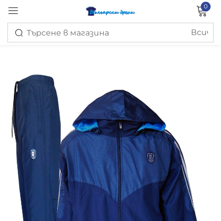
0
Вход
Запомни ме
Изгубена парола?
ВХОД
СЪЗДАЙ ПРОФИЛ