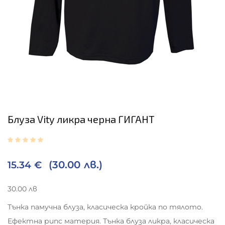
Блуза Vity ликра черна ГИГАНТ
(30.00 лв.)
15.34
€
30.00 лв
Тънка памучна блуза, класическа кройка по тялото.
Ефектна рипс материя. Тънка блуза ликра, класическа