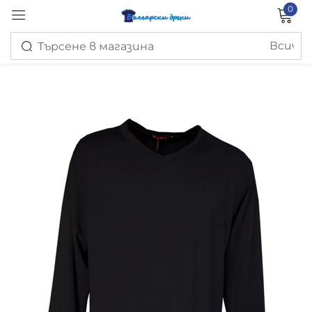
0
Вход
Запомни ме
Изгубена парола?
ВХОД
СЪЗДАЙ ПРОФИЛ