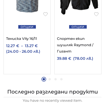
ОПЦИИ
ОПЦИИ
Тениска Vity 16/11
Спортен екип
шушляк Raymond /
12.27
€
–
13.27
€
Гигант
(24.00 - 26.00 лв.)
39.88
€
(78.00 лв.)
Последно разгледани продукти
You have no recently viewed item.