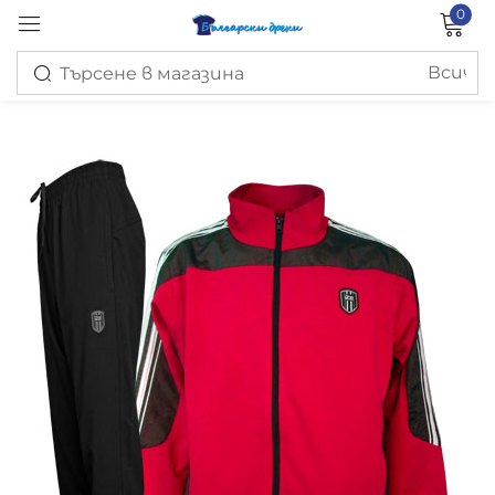
0
Вход
Запомни ме
Изгубена парола?
ВХОД
СЪЗДАЙ ПРОФИЛ