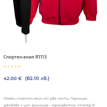
Спортен екип R1113
(82.10 лв.)
42.00
€
Мъжки спортен екип от две части. Горнище-
джобове с цип. Долнище – едноцветно, стопер в