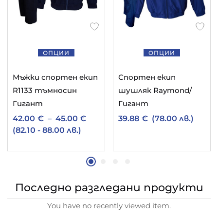
ОПЦИИ
ОПЦИИ
Мъжки спортен екип
Спортен екип
R1133 тъмносин
шушляк Raymond/
Гигант
Гигант
42.00
€
–
45.00
€
39.88
€
(78.00 лв.)
(82.10 - 88.00 лв.)
Последно разгледани продукти
You have no recently viewed item.