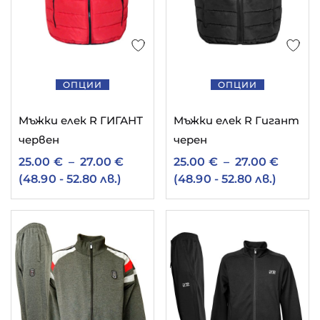
11
български ватирани дрехи
1
български детски дрехи
5
български мъжки долнища
ОПЦИИ
ОПЦИИ
9
2
български мъжки дрехи
български тениски
Mъжки елек R ГИГАНТ
Mъжки елек R Гигант
5
3
ватирано долнище
дамски елек
червен
черен
1
25.00
€
–
27.00
€
25.00
€
–
27.00
€
детски екип българия
(48.90 - 52.80 лв.)
(48.90 - 52.80 лв.)
8
мъжки ватиран суитчър
6
мъжко памучно долнище
1
10
памучно спортно долнище
спортен екип
2
спортен екип гигант