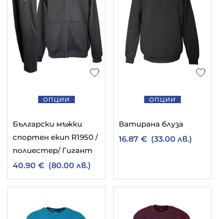
ОПЦИИ
ОПЦИИ
Български мъжки
Ватирана блуза
спортен екип R1950 /
16.87
€
(33.00 лв.)
полиестер/ Гигант
40.90
€
(80.00 лв.)