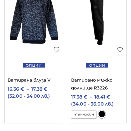
ОПЦИИ
ОПЦИИ
Ватирана блуза V
Ватирано мъжко
долнище R3226
16.36
€
–
17.38
€
(32.00 - 34.00 лв.)
17.38
€
–
18.41
€
(34.00 - 36.00 лв.)
тъмносин