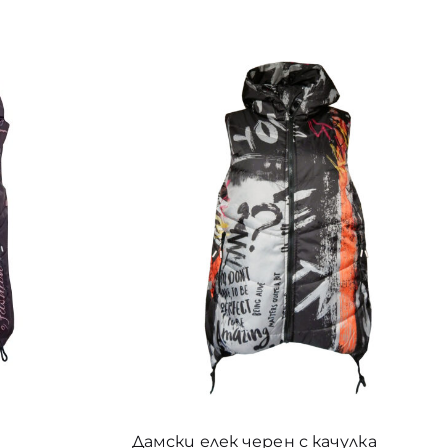
5
5
5
6
6
6
5
5
164
158
152
146
140
134
128
122
1
1
1
1
3
11
7
16
110
104
98
11XL
10XL
9XL
0
12
0
48
0
-10 год /5/
8XL
7-8 год /4/
7XL
6-7 год /3/
74
1
0
0
88
6XL
5 /11-12 год/
5 /11-13 год/
5-6 год/2/
5XL
1
0
102
1
158
 /9-11год/
4-5 год /1/
4XL
3 /7-9 год/
3XL
1
87
1
1
7
1
2 /6-7 год/
2XL
1 / 4-6 год/
XXS
XS
XS/S
49
1
187
1
193
1
193
1
S
S/M
M
M/L
L
L/XL
XL
XL/XXL
103
XXL
Дамски елек черен с качулка