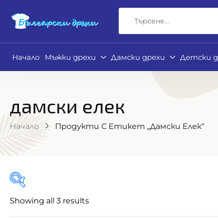
Начало
Мъжки дрехи
Дамски дрехи
Детски д
дамски елек
Начало
Продукти С Етикет „дамски Елек“
Showing all 3 results
Филтър по цена