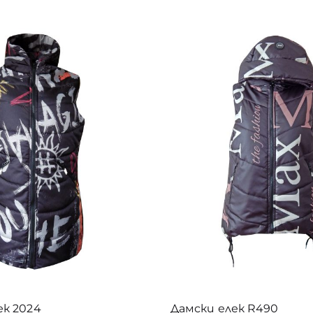
 €
Uncategorized
(0)
Акция
(4)
1
7
Гигант 5XL
(106)
8
Дамски дрехи
(27)
Детски дрехи
(7)
Мъжки дрехи
(165)
4
Промоции
(2)
Етикети
11
български ватирани дрехи
1
български детски дрехи
5
български мъжки долнища
9
2
български мъжки дрехи
български тениски
5
3
ек 2024
Дамски елек R490
ватирано долнище
дамски елек