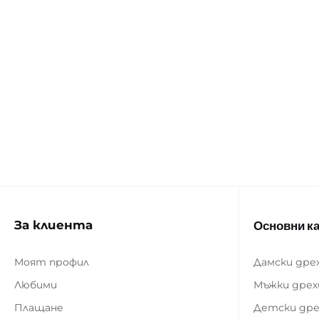
За клиента
Основни к
Моят профил
Дамски дре
Любими
Мъжки дрех
Плащане
Детски дре