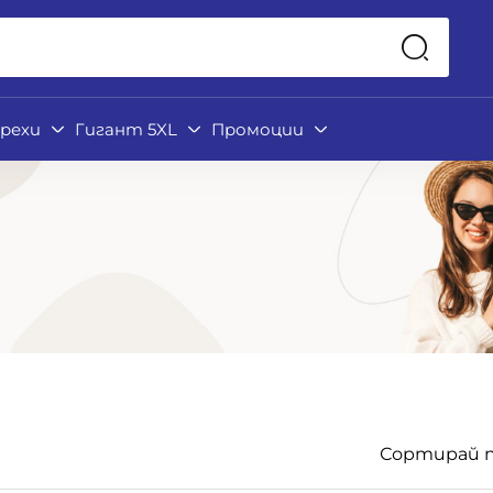
рехи
Гигант 5XL
Промоции
Сортирай п
Подкатегории