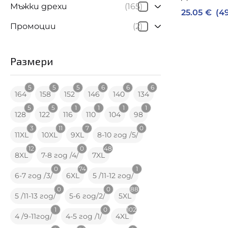
Мъжки дрехи
(165)
25.05
€
(49
Промоции
(2)
Размери
5
5
5
6
6
6
164
158
152
146
140
134
5
5
1
1
1
1
128
122
116
110
104
98
3
11
7
0
11XL
10XL
9XL
8-10 год /5/
12
0
48
8XL
7-8 год /4/
7XL
0
74
1
6-7 год /3/
6XL
5 /11-12 год/
0
0
88
5 /11-13 год/
5-6 год/2/
5XL
1
0
102
4 /9-11год/
4-5 год /1/
4XL