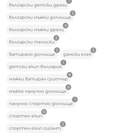
1
български детски дрехи
5
български мъжки долнища
9
български мъжки дрехи
2
български тениски
5
3
ватирано долнище
дамски елек
1
детски екип българия
8
мъжки ватиран суитчър
6
мъжко памучно долнище
1
памучно спортно долнище
10
спортен екип
2
спортен екип гигант