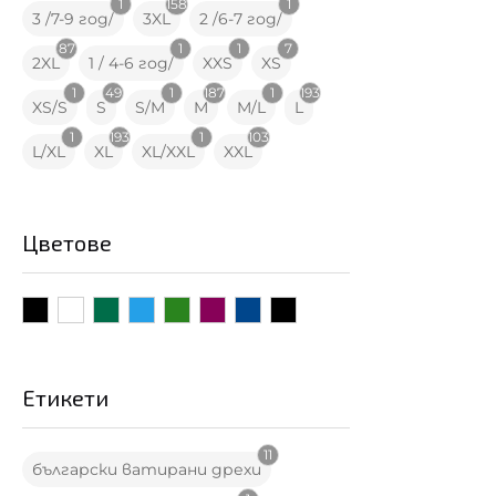
1
158
1
3 /7-9 год/
3XL
2 /6-7 год/
87
1
1
7
2XL
1 / 4-6 год/
XXS
XS
1
49
1
187
1
193
XS/S
S
S/M
M
M/L
L
1
193
1
103
L/XL
XL
XL/XXL
XXL
Цветове
Етикети
11
български ватирани дрехи