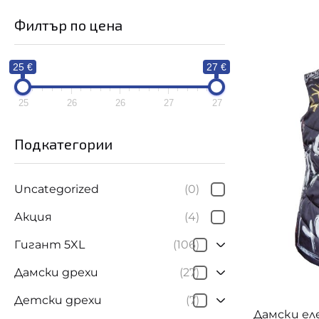
25 €
27
Филтър по цена
25
26
26
27
2
25 €
27 €
25
26
26
27
27
Подкатегории
Цветове
Uncategorized
(0)
Акция
(4)
Гигант 5XL
(106)
Дамски дрехи
(27)
Детски дрехи
(7)
Дамски ел