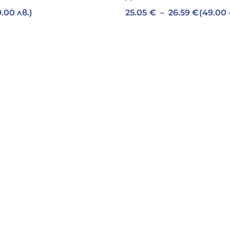
.00 лв.)
25.05
€
–
26.59
€
(49.00 
1
8
детски екип българия
мъжки ватиран суитчър
6
мъжко памучно долнище
1
10
памучно спортно долнище
спортен екип
2
спортен екип гигант