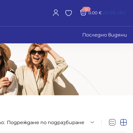
0
(0.00 лв.)
0.00
€
Последно видяни
о:
Подреждане по подразбиране
Размери