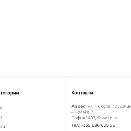
атегории
Контакти
Адрес:
ул. Никола Крушки
хи
– Чолака 7,
и
София 1407, България
Тел
:
+359 886 609 961
хи