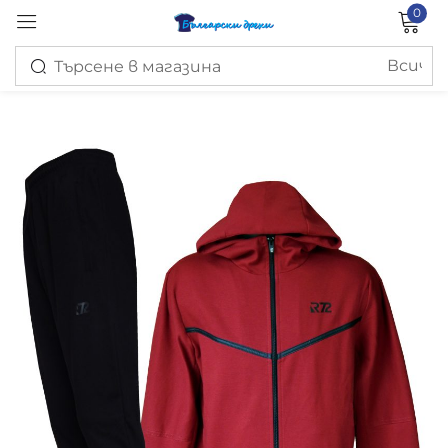
0
Вход
Запомни ме
Изгубена парола?
ВХОД
СЪЗДАЙ ПРОФИЛ