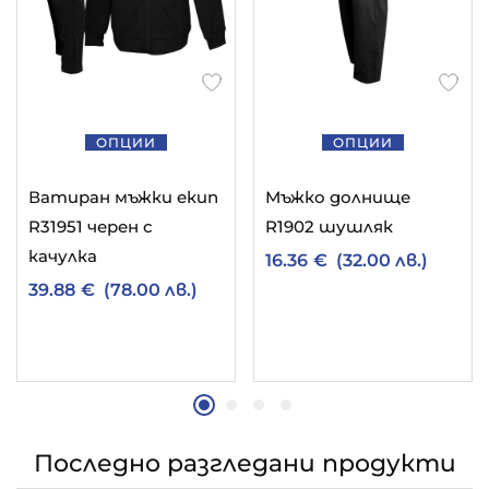
ОПЦИИ
ОПЦИИ
Ватиран мъжки екип
Мъжко долнище
R31951 черен с
R1902 шушляк
качулка
16.36
€
(32.00 лв.)
39.88
€
(78.00 лв.)
Последно разгледани продукти