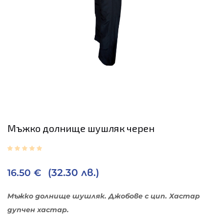
Мъжко долнище шушляк черен
(32.30 лв.)
16.50
€
Мъжко долнище шушляк. Джобове с цип. Хастар
дупчен хастар.