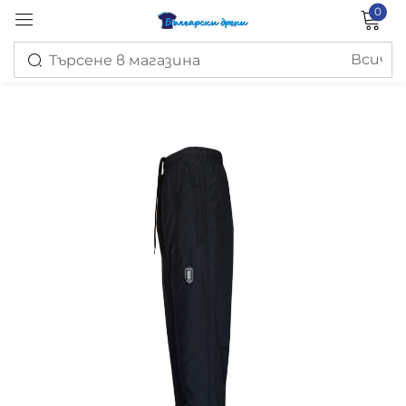
0
Вход
Запомни ме
Изгубена парола?
ВХОД
СЪЗДАЙ ПРОФИЛ