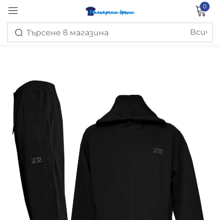
0
Вход
Запомни ме
Изгубена парола?
ВХОД
СЪЗДАЙ ПРОФИЛ