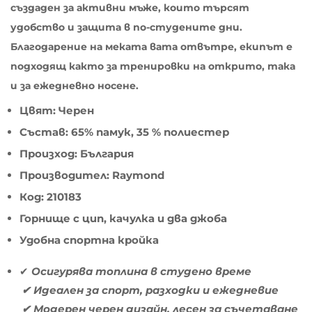
създаден за активни мъже, които търсят
удобство и защита в по-студените дни.
Благодарение на меката вата отвътре, екипът е
подходящ както за тренировки на открито, така
и за ежедневно носене.
Цвят: Черен
Състав: 65% памук, 35 % полиестер
Произход: България
Производител: Raymond
Код: 210183
Горнище с цип, качулка и два джоба
Удобна спортна кройка
✔
Осигурява топлина в студено време
✔ Идеален за спорт, разходки и ежедневие
✔ Модерен черен дизайн, лесен за съчетаване