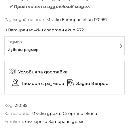
✔ Практичен и издръжлив модел
Разгледайте още
Мъжки ватиран екип R31951
и
Ватиран мъжки спортен екип R72
Размер
Избери размер
Условия за доставка
Таблица с размери
Задай въпрос
Код:
210185
Категории:
Мъжки дрехи
,
Спортни екипи
Етикет:
български ватирани дрехи