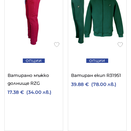
ОПЦИИ
ОПЦИИ
Ватирано мъжко
Ватиран екип R31951
долнище RZG
39.88
€
(78.00 лв.)
17.38
€
(34.00 лв.)