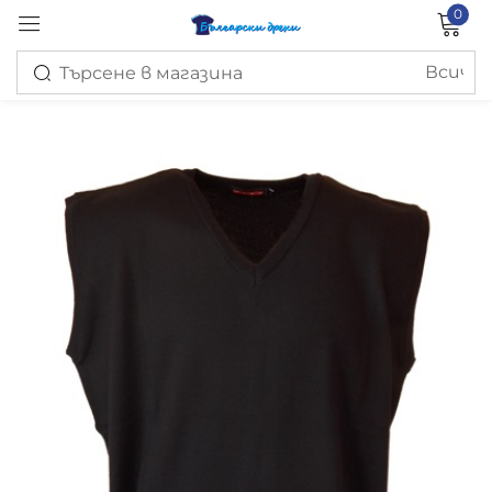
0
Вход
Запомни ме
Изгубена парола?
ВХОД
СЪЗДАЙ ПРОФИЛ