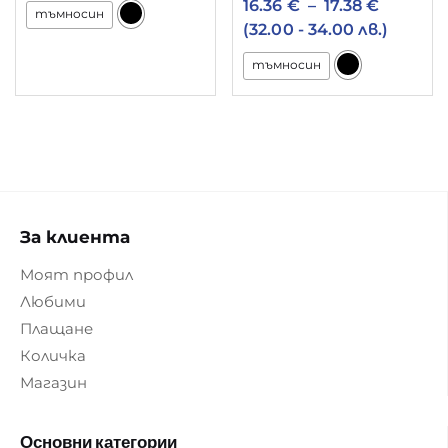
16.36
€
–
17.38
€
тъмносин
(32.00 - 34.00 лв.)
тъмносин
За клиента
Моят профил
Любими
Плащане
Количка
Магазин
Основни категории