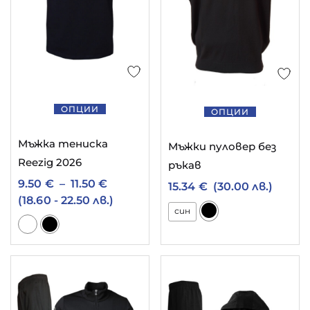
11
български ватирани дрехи
1
български детски дрехи
5
български мъжки долнища
9
2
български мъжки дрехи
български тениски
ОПЦИИ
ОПЦИИ
5
3
ватирано долнище
дамски елек
Мъжка тениска
Мъжки пуловер без
1
Reezig 2026
детски екип българия
ръкав
8
9.50
€
–
11.50
€
15.34
€
(30.00 лв.)
мъжки ватиран суитчър
(18.60 - 22.50 лв.)
6
син
мъжко памучно долнище
1
10
памучно спортно долнище
спортен екип
2
спортен екип гигант