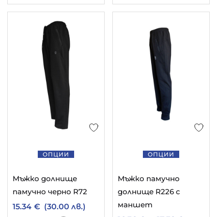
ОПЦИИ
ОПЦИИ
Мъжко долнище
Мъжко памучно
памучно черно R72
долнище R226 с
маншет
15.34
€
(30.00 лв.)