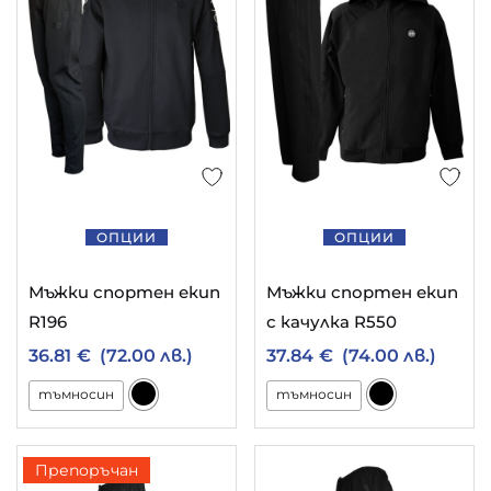
ОПЦИИ
ОПЦИИ
Мъжки спортен екип
Мъжки спортен екип
R196
с качулка R550
36.81
€
(72.00 лв.)
37.84
€
(74.00 лв.)
тъмносин
тъмносин
Препоръчан