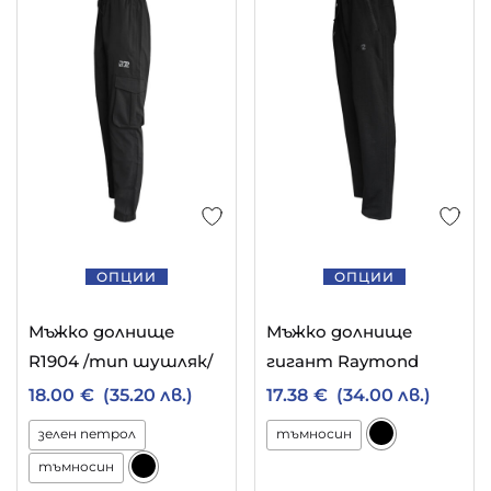
ОПЦИИ
ОПЦИИ
Мъжко долнище
Мъжко долнище
R1904 /тип шушляк/
гигант Raymond
18.00
€
(35.20 лв.)
17.38
€
(34.00 лв.)
зелен петрол
тъмносин
тъмносин