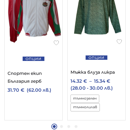
ОПЦИИ
ОПЦИИ
Мъжка блуза ликра
Спортен екип
България герб
14.32
€
–
15.34
€
(28.00 - 30.00 лв.)
31.70
€
(62.00 лв.)
тъмнозелен
тъмнолилав