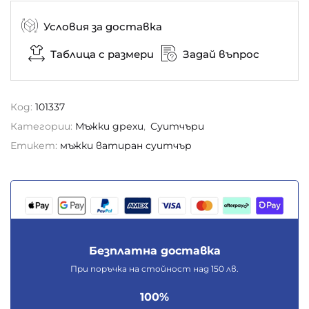
Условия за доставка
Таблица с размери
Задай въпрос
Код:
101337
Категории:
Мъжки дрехи
,
Суитчъри
Етикет:
мъжки ватиран суитчър
Безплатна доставка
При поръчка на стойност над 150 лв.
100%