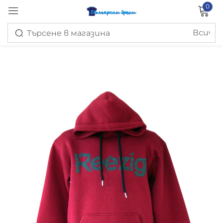
0
Вход
Запомни ме
Изгубена парола?
ВХОД
СЪЗДАЙ ПРОФИЛ