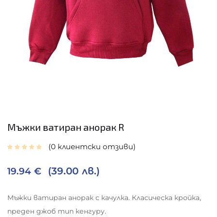
Мъжки ватиран анорак R
0
клиентски отзиви
(39.00 лв.)
19.94
€
Мъжки ватиран анорак с качулка. Класическа кройка,
преден джоб тип кенгуру.