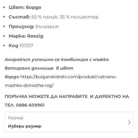
Цвят: бордо
Състав:
65 % памук, 35 % полиестер
Произход:
България
Марка: Reezig
Код
101337
Аноракът успешно се комбинира с мъжко
ватирано долнище в цвят
бордо
https://bulgarskidrehi.com/produkt/vatirano-
mazhko-dolnisthe-rzg/
ПОРЪЧКА МОЖЕТЕ ДА НАПРАВИТЕ И ДИРЕКТНО НА
ТЕЛ. 0886 609961
Размер
Избери размер