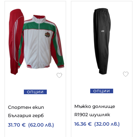
ОПЦИИ
ОПЦИИ
Мъжко долнище
Спортен екип
R1902 шушляк
България герб
16.36
€
(32.00 лв.)
31.70
€
(62.00 лв.)