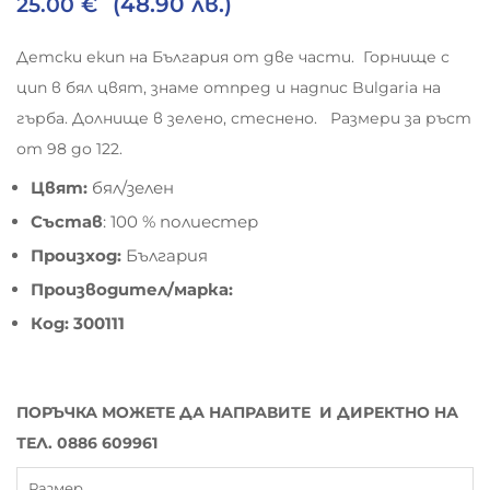
(48.90 лв.)
25.00
€
Детски екип на България от две части. Горнище с
цип в бял цвят, знаме отпред и надпис Bulgaria на
гърба. Долнище в зелено, стеснено. Размери за ръст
от 98 до 122.
Цвят:
бял/зелен
Състав
: 100 % полиестер
Произход:
България
Производител/марка:
Код: 300111
ПОРЪЧКА МОЖЕТЕ ДА НАПРАВИТЕ И ДИРЕКТНО НА
ТЕЛ. 0886 609961
Размер