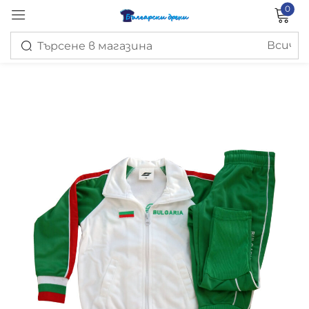
0
Вход
Запомни ме
Изгубена парола?
ВХОД
СЪЗДАЙ ПРОФИЛ