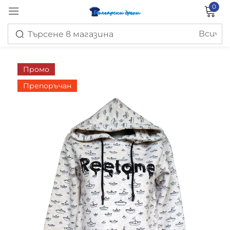
0
Вход
Промо
Препоръчан
Запомни ме
Изгубена парола?
ВХОД
СЪЗДАЙ ПРОФИЛ