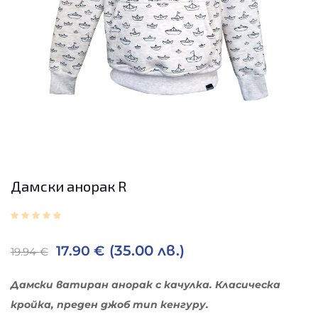
Дамски анорак R
(35.00 лв.)
17.90
€
19.94
€
Дамски ватиран анорак с качулка. Класическа
кройка, преден джоб тип кенгуру.