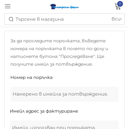
0
Вход
За да проследите поръчката, въведете
номера на поръчката в полето по-долу и
натиснете бутона "Проследяване". Ще
получите имейл за потвърждение.
Запомни ме
Изгубена парола?
Номер на поръчка
ВХОД
СЪЗДАЙ ПРОФИЛ
Имейл адрес за фактуриране