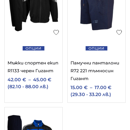
ОПЦИИ
ОПЦИИ
Мъжки спортен екип
Памучни панталони
R1133 черен Гигант
R72 221 тъмносин
Гигант
42.00
€
–
45.00
€
(82.10 - 88.00 лв.)
15.00
€
–
17.00
€
(29.30 - 33.20 лв.)