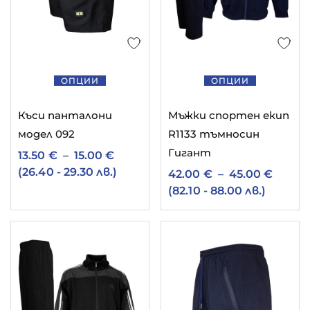
11
български ватирани дрехи
1
български детски дрехи
5
български мъжки долнища
ОПЦИИ
ОПЦИИ
9
2
български мъжки дрехи
български тениски
Къси панталони
Мъжки спортен екип
5
3
модел 092
R1133 тъмносин
ватирано долнище
дамски елек
Гигант
1
13.50
€
–
15.00
€
детски екип българия
(26.40 - 29.30 лв.)
42.00
€
–
45.00
€
8
мъжки ватиран суитчър
(82.10 - 88.00 лв.)
6
мъжко памучно долнище
1
10
памучно спортно долнище
спортен екип
2
спортен екип гигант