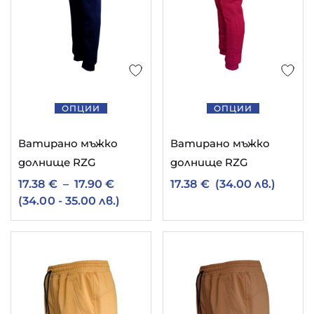
Етикети
11
български ватирани дрехи
1
български детски дрехи
5
български мъжки долнища
9
2
ОПЦИИ
ОПЦИИ
български мъжки дрехи
български тениски
5
3
ватирано долнище
дамски елек
Ватирано мъжко
Ватирано мъжко
1
долнище RZG
долнище RZG
детски екип българия
17.38
€
–
17.90
€
17.38
€
(34.00 лв.)
8
мъжки ватиран суитчър
(34.00 - 35.00 лв.)
6
мъжко памучно долнище
1
10
памучно спортно долнище
спортен екип
2
спортен екип гигант