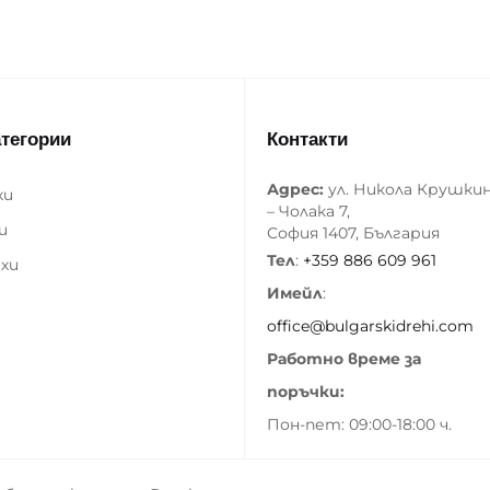
атегории
Контакти
Адрес:
ул. Никола Крушки
хи
– Чолака 7,
и
София 1407, България
Тел
:
+359 886 609 961
хи
Имейл
:
office@bulgarskidrehi.com
Работно време за
поръчки:
Пон-пет: 09:00-18:00 ч.