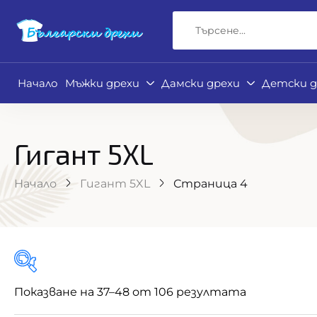
Начало
Мъжки дрехи
Дамски дрехи
Детски д
Гигант 5XL
Начало
Гигант 5XL
Страница 4
Показване на 37–48 от 106 резултата
Филтър по цена