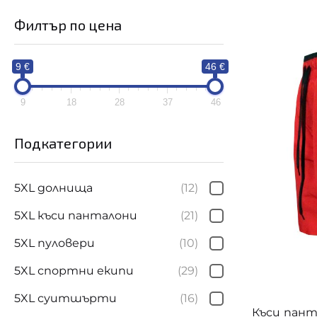
9 €
46
Филтър по цена
9
18
28
37
4
9 €
46 €
9
18
28
37
46
Подкатегории
Цветове
5XL долнища
(12)
5XL къси панталони
(21)
5XL пуловери
(10)
5XL спортни екипи
(29)
5XL суитшърти
(16)
Къси пант