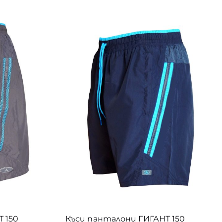
5
5
5
6
6
6
5
5
164
158
152
146
140
134
128
122
1
1
1
1
3
11
7
16
110
104
98
11XL
10XL
9XL
0
12
0
48
0
-10 год /5/
8XL
7-8 год /4/
7XL
6-7 год /3/
74
1
0
0
88
6XL
5 /11-12 год/
5 /11-13 год/
5-6 год/2/
5XL
1
0
102
1
158
 /9-11год/
4-5 год /1/
4XL
3 /7-9 год/
3XL
1
87
1
1
7
1
2 /6-7 год/
2XL
1 / 4-6 год/
XXS
XS
XS/S
49
1
187
1
193
1
193
1
S
S/M
M
M/L
L
L/XL
XL
XL/XXL
103
XXL
 150
Къси панталони ГИГАНТ 150