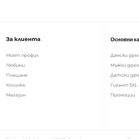
За клиента
Основни к
Моят профил
Дамски дре
Любими
Мъжки дрех
Плащане
Детски дре
Количка
Гигант 5XL
Магазин
Промоции