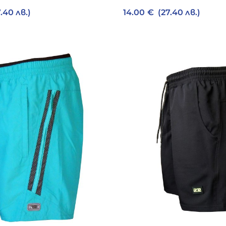
.40 лв.)
14.00
€
(27.40 лв.)
1
8
детски екип българия
мъжки ватиран суитчър
6
мъжко памучно долнище
1
10
памучно спортно долнище
спортен екип
2
спортен екип гигант