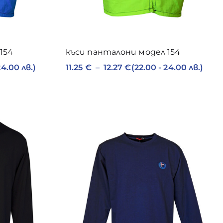
154
къси панталони модел 154
24.00 лв.)
11.25
€
–
12.27
€
(22.00 - 24.00 лв.)