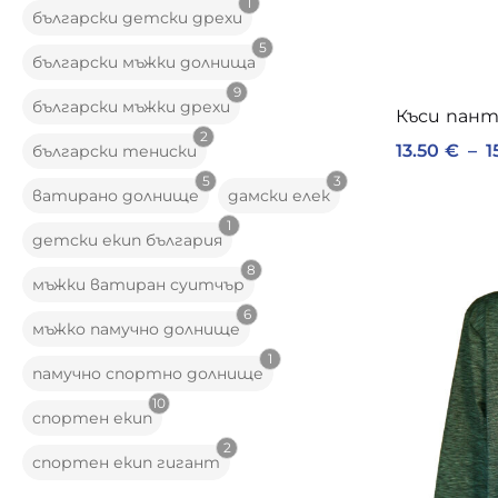
1
български детски дрехи
5
български мъжки долнища
9
български мъжки дрехи
Къси пант
2
13.50
€
–
1
български тениски
5
3
ватирано долнище
дамски елек
1
детски екип българия
8
мъжки ватиран суитчър
6
мъжко памучно долнище
1
памучно спортно долнище
10
спортен екип
2
спортен екип гигант