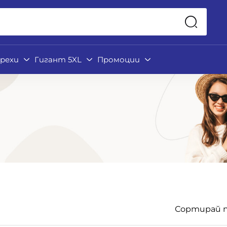
рехи
Гигант 5XL
Промоции
Сортирай п
Подкатегории