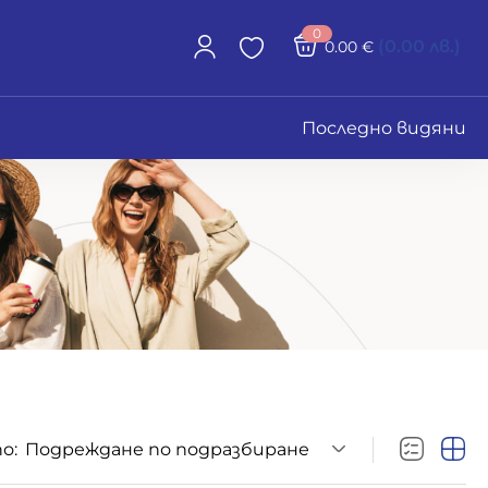
0
(0.00 лв.)
0.00
€
Последно видяни
о:
Подреждане по подразбиране
Размери