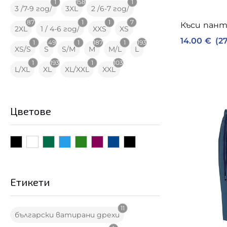
1
158
1
3 /7-9 год/
3XL
2 /6-7 год/
87
1
1
7
Къси пант
2XL
1 / 4-6 год/
XXS
XS
14.00
€
(27
1
49
1
187
1
193
XS/S
S
S/M
M
M/L
L
1
193
1
103
L/XL
XL
XL/XXL
XXL
Цветове
Етикети
11
български ватирани дрехи