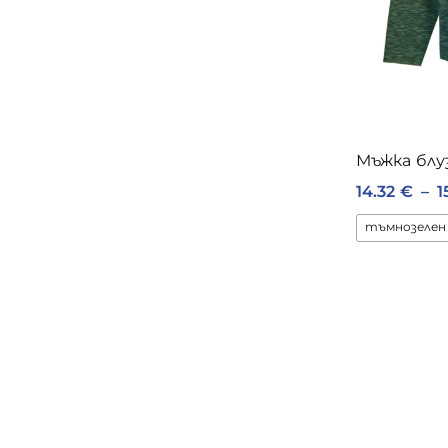
Мъжка блу
14.32
€
–
1
тъмнозелен