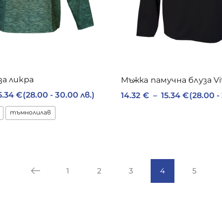
за ликра
Мъжка памучна блуза Vi
5.34
€
(28.00 - 30.00 лв.)
14.32
€
–
15.34
€
(28.00 -
тъмнолилав
1
2
3
4
5