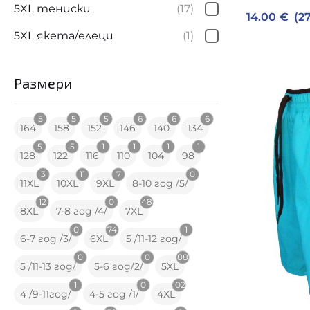
5XL тениски
(17)
14.00
€
(27
5XL якета/елеци
(1)
Размери
5
5
5
6
6
6
164
158
152
146
140
134
5
5
1
1
1
1
128
122
116
110
104
98
3
11
7
0
11XL
10XL
9XL
8-10 год /5/
12
0
48
8XL
7-8 год /4/
7XL
0
74
1
6-7 год /3/
6XL
5 /11-12 год/
0
0
88
5 /11-13 год/
5-6 год/2/
5XL
1
0
102
4 /9-11год/
4-5 год /1/
4XL