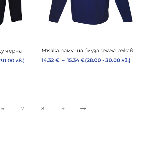
Мъжка памучна блуза дълъг ръкав
ty черна
14.32
€
–
15.34
€
(28.00 - 30.00 лв.)
 30.00 лв.)
6
7
8
9