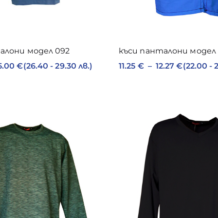
алони модел 092
къси панталони модел 
5.00
€
(26.40 - 29.30 лв.)
11.25
€
–
12.27
€
(22.00 - 