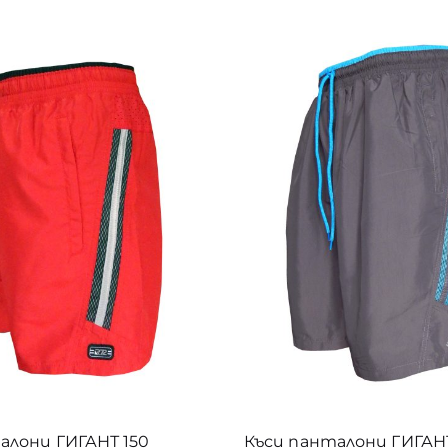
 €
5XL долнища
(12)
5XL къси панталони
(21)
1
6
5XL пуловери
(10)
8
5XL спортни екипи
(29)
5XL суитшърти
(16)
5XL тениски
(17)
4
5XL якета/елеци
(1)
Етикети
11
български ватирани дрехи
1
български детски дрехи
5
български мъжки долнища
9
2
български мъжки дрехи
български тениски
5
3
алони ГИГАНТ 150
Къси панталони ГИГАНТ
ватирано долнище
дамски елек