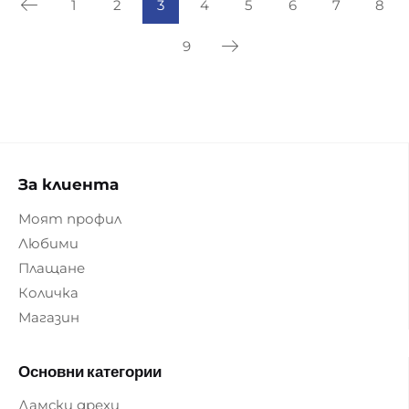
1
2
3
4
5
6
7
8
9
За клиента
Моят профил
Любими
Плащане
Количка
Магазин
Основни категории
Дамски дрехи