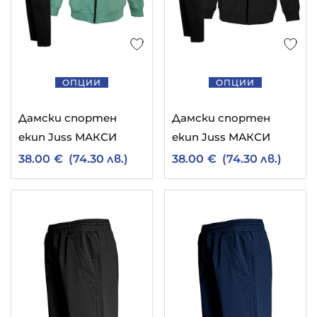
11
български ватирани дрехи
1
български детски дрехи
5
български мъжки долнища
ОПЦИИ
ОПЦИИ
9
2
български мъжки дрехи
български тениски
Дамски спортен
Дамски спортен
5
3
екип Juss МАКСИ
екип Juss МАКСИ
ватирано долнище
дамски елек
1
38.00
€
(74.30 лв.)
38.00
€
(74.30 лв.)
детски екип българия
8
мъжки ватиран суитчър
6
мъжко памучно долнище
1
10
памучно спортно долнище
спортен екип
2
спортен екип гигант