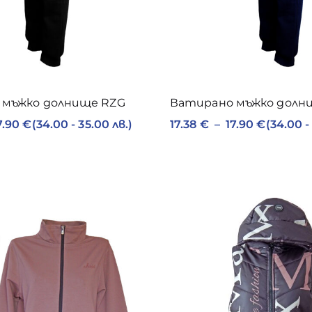
 мъжко долнище RZG
Ватирано мъжко долн
7.90
€
(34.00 - 35.00 лв.)
17.38
€
–
17.90
€
(34.00 -