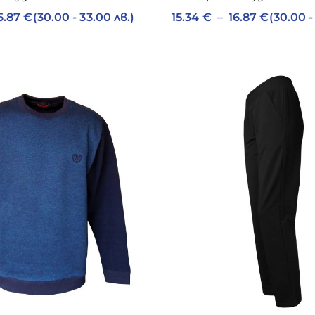
6.87
€
(30.00 - 33.00 лв.)
15.34
€
–
16.87
€
(30.00 -
1
8
детски екип българия
мъжки ватиран суитчър
6
мъжко памучно долнище
1
10
памучно спортно долнище
спортен екип
2
спортен екип гигант