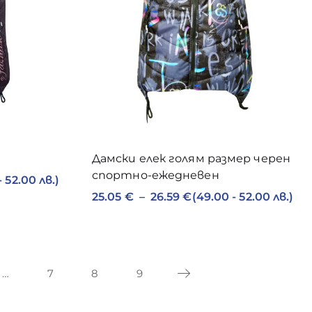
Дамски елек голям размер черен
спортно-ежедневен
- 52.00 лв.)
25.05
€
–
26.59
€
(49.00 - 52.00 лв.)
…
7
8
9