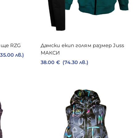
ище RZG
Дамски екип голям размер Juss
МАКСИ
 35.00 лв.)
38.00
€
(74.30 лв.)