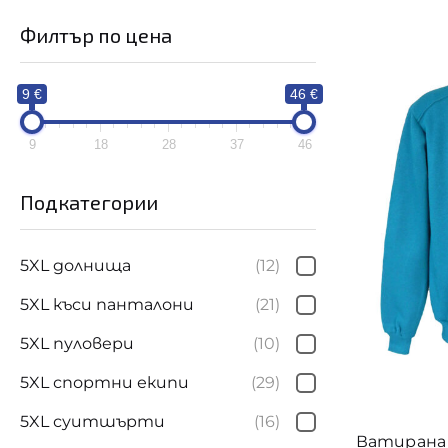
9 €
46
Филтър по цена
9
18
28
37
4
9 €
46 €
9
18
28
37
46
Подкатегории
Цветове
5XL долнища
(12)
5XL къси панталони
(21)
5XL пуловери
(10)
5XL спортни екипи
(29)
5XL суитшърти
(16)
Ватирана 