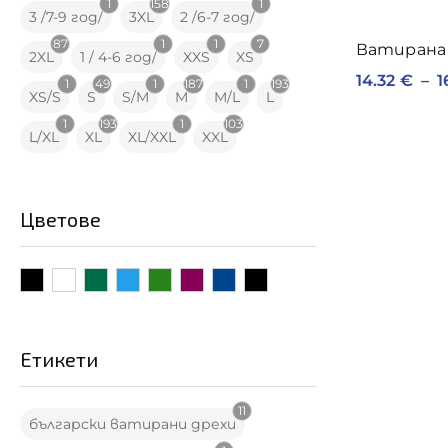
1
158
1
3 /7-9 год/
3XL
2 /6-7 год/
87
1
1
7
Ватирана 
2XL
1 / 4-6 год/
XXS
XS
14.32
€
–
1
1
49
1
187
1
193
XS/S
S
S/M
M
M/L
L
1
193
1
103
L/XL
XL
XL/XXL
XXL
Цветове
Етикети
11
български ватирани дрехи