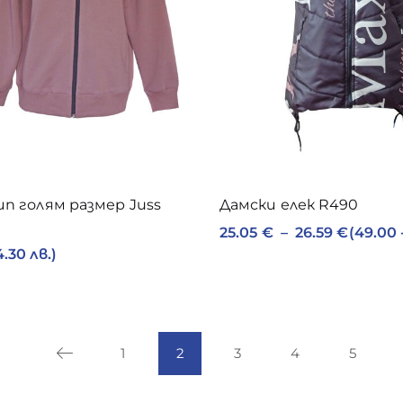
ип голям размер Juss
Дамски елек R490
25.05
€
–
26.59
€
(49.00 
4.30 лв.)
1
2
3
4
5