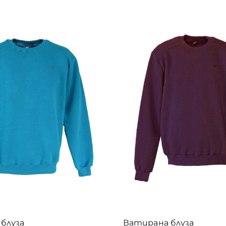
 €
5XL долнища
(12)
5XL къси панталони
(21)
1
6
5XL пуловери
(10)
8
5XL спортни екипи
(29)
5XL суитшърти
(16)
5XL тениски
(17)
4
5XL якета/елеци
(1)
Етикети
11
български ватирани дрехи
1
български детски дрехи
5
български мъжки долнища
9
2
български мъжки дрехи
български тениски
5
3
блуза
Ватирана блуза
ватирано долнище
дамски елек