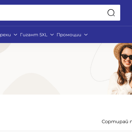
рехи
Гигант 5XL
Промоции
Сортирай п
Подкатегории