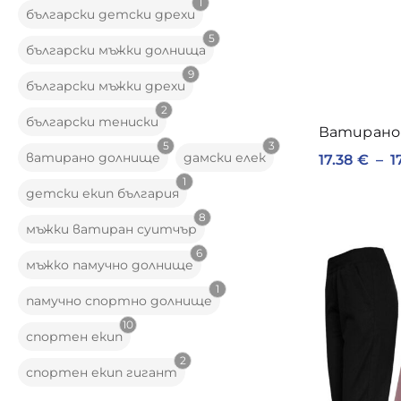
1
български детски дрехи
5
български мъжки долнища
9
български мъжки дрехи
2
български тениски
Ватирано
5
3
ватирано долнище
дамски елек
17.38
€
–
1
1
детски екип българия
8
мъжки ватиран суитчър
6
мъжко памучно долнище
1
памучно спортно долнище
10
спортен екип
2
спортен екип гигант