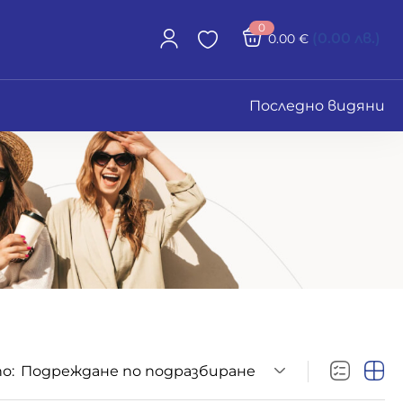
0
(0.00 лв.)
0.00
€
Последно видяни
о:
Подреждане по подразбиране
Размери