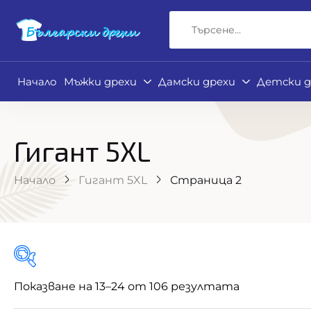
Начало
Мъжки дрехи
Дамски дрехи
Детски д
Гигант 5XL
Начало
Гигант 5XL
Страница 2
Показване на 13–24 от 106 резултата
Филтър по цена