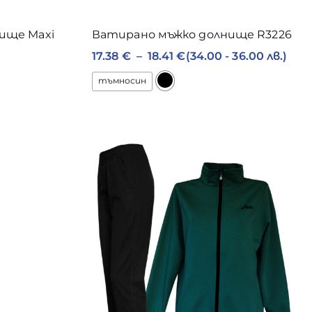
ище Maxi
Ватирано мъжко долнище R3226
17.38
€
–
18.41
€
(34.00 - 36.00 лв.)
тъмносин