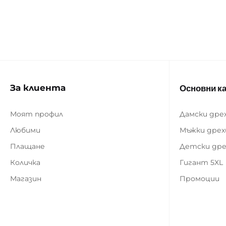
За клиента
Основни к
Моят профил
Дамски дре
Любими
Мъжки дрех
Плащане
Детски дре
Количка
Гигант 5XL
Магазин
Промоции