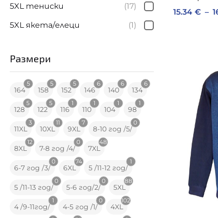
5XL тениски
(17)
15.34
€
–
1
5XL якета/елеци
(1)
Размери
5
5
5
6
6
6
164
158
152
146
140
134
5
5
1
1
1
1
128
122
116
110
104
98
3
11
7
0
11XL
10XL
9XL
8-10 год /5/
12
0
48
8XL
7-8 год /4/
7XL
0
74
1
6-7 год /3/
6XL
5 /11-12 год/
0
0
88
5 /11-13 год/
5-6 год/2/
5XL
1
0
102
4 /9-11год/
4-5 год /1/
4XL