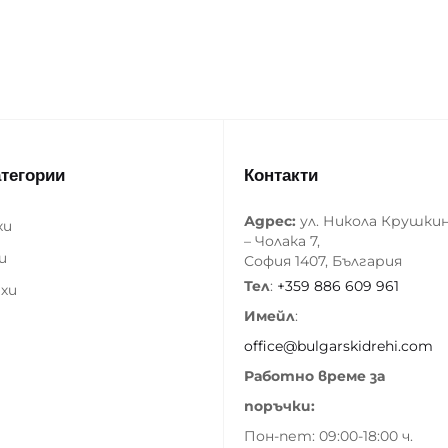
атегории
Контакти
Адрес:
ул. Никола Крушки
хи
– Чолака 7,
и
София 1407, България
Тел
:
+359 886 609 961
хи
Имейл
:
office@bulgarskidrehi.com
Работно време за
поръчки:
Пон-пет: 09:00-18:00 ч.