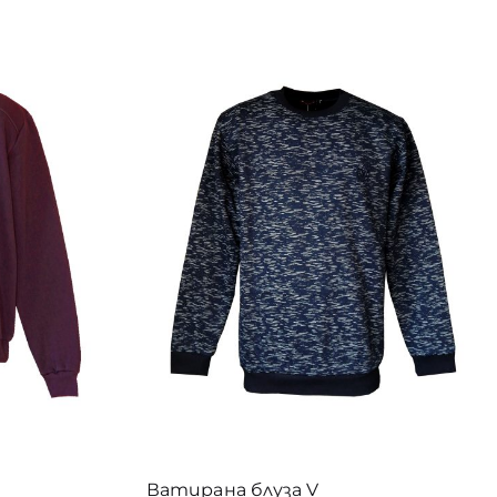
5
5
5
6
6
6
5
5
164
158
152
146
140
134
128
122
1
1
1
1
3
11
7
16
110
104
98
11XL
10XL
9XL
0
12
0
48
0
-10 год /5/
8XL
7-8 год /4/
7XL
6-7 год /3/
74
1
0
0
88
6XL
5 /11-12 год/
5 /11-13 год/
5-6 год/2/
5XL
1
0
102
1
158
 /9-11год/
4-5 год /1/
4XL
3 /7-9 год/
3XL
1
87
1
1
7
1
2 /6-7 год/
2XL
1 / 4-6 год/
XXS
XS
XS/S
49
1
187
1
193
1
193
1
S
S/M
M
M/L
L
L/XL
XL
XL/XXL
103
XXL
Ватирана блуза V