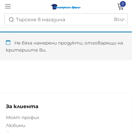
0
Вход
Не бяха намерени продукти, отговарящи на
критериите Ви.
Запомни ме
Изгубена парола?
ВХОД
За клиента
СЪЗДАЙ ПРОФИЛ
Моят профил
Любими